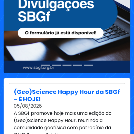
(Geo)Science Happy Hour da SBGf
– É HOJE!
05/08/2026
A SBGf promove hoje mais uma edição do
(Geo)Science Happy Hour, reunindo a
comunidade geofísica com patrocínio da
CMG Seismic Solutions.
ROG.e 2026