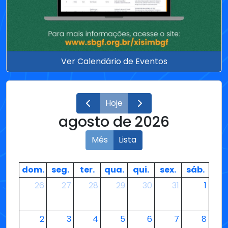
Ver Calendário de Eventos
Hoje
agosto de 2026
Mês
Lista
dom.
seg.
ter.
qua.
qui.
sex.
sáb.
26
27
28
29
30
31
1
2
3
4
5
6
7
8
9
10
11
12
13
14
15
XI SIMBGf