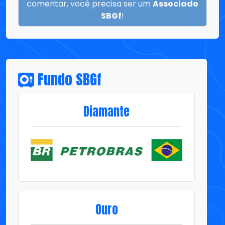
comentar, você precisa ser um
Associado
SBGf
!
Fundo SBGf
Diamante
Ouro