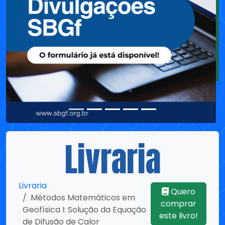
Livraria
Livraria
Quero
Métodos Matemáticos em
comprar
Geofísica I: Solução da Equação
este livro!
de Difusão de Calor