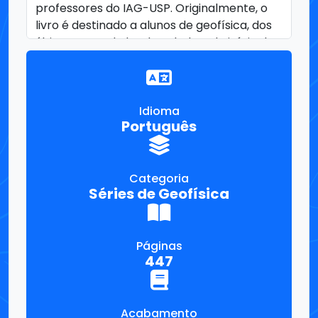
Idioma
Português
Categoria
Séries de Geofísica
Páginas
447
Acabamento
Capa Dura