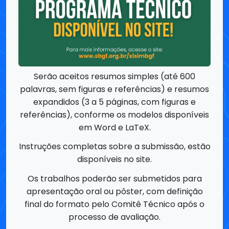
Serão aceitos resumos simples (até 600
palavras, sem figuras e referências) e resumos
expandidos (3 a 5 páginas, com figuras e
referências), conforme os modelos disponíveis
em Word e LaTeX.
Instruções completas sobre a submissão, estão
disponíveis no site.
Os trabalhos poderão ser submetidos para
apresentação oral ou pôster, com definição
final do formato pelo Comitê Técnico após o
processo de avaliação.
A submissão poderá ser editada até o prazo
final. Os resumos aceitos serão disponibilizados
on-line exatamente como submetidos.A