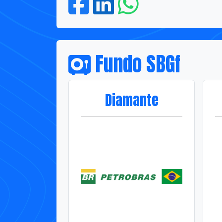
Fundo SBGf
Diamante